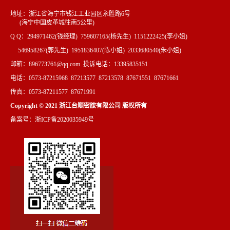
地址：浙江省海宁市钱江工业园区永胜路6号
(海宁中国皮革城往南5公里)
Q Q：294971462(钱经理) 759607165(杨先生) 1151222425(李小姐)
546958267(郭先生) 1951836407(陈小姐) 2033680540(朱小姐)
邮箱：896773761@qq.com 投诉电话：13395835151
电话：0573-87215968 87213577 87213578 87671551 87671661
传真：0573-87211577 87671991
Copyright © 2021 浙江台顺密胺有限公司 版权所有
备案号：浙ICP备2020035949号