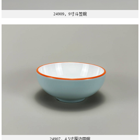
24909，9寸斗笠碗
24907，4.5寸厚边圆碗