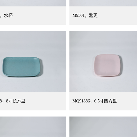
7，水杯
M9501，匙更
848，8寸长方盘
MQ91886，6.5寸四方盘