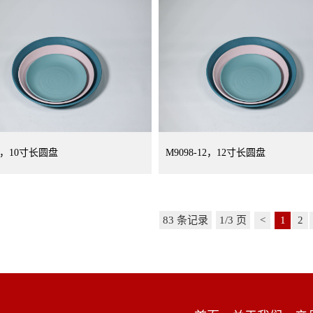
97，10寸长圆盘
M9098-12，12寸长圆盘
83 条记录
1/3 页
<
1
2