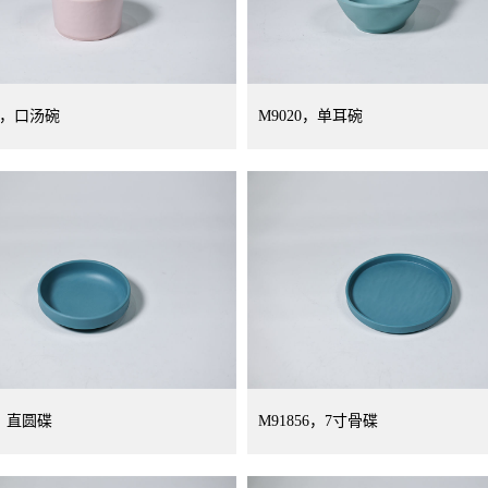
71，口汤碗
M9020，单耳碗
4，直圆碟
M91856，7寸骨碟