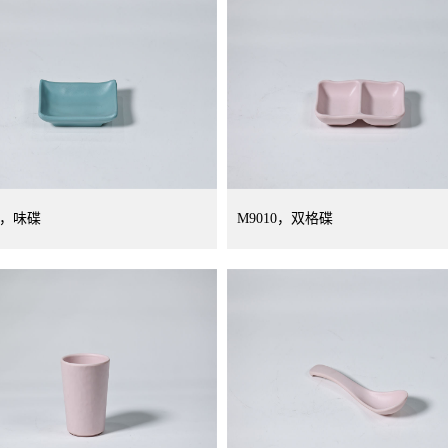
6，味碟
M9010，双格碟