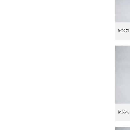
M92
M35