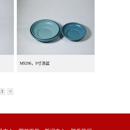
M9296，9寸汤盆
3
>