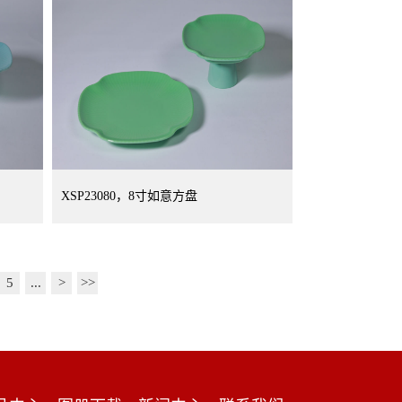
XSP23080，8寸如意方盘
5
...
>
>>