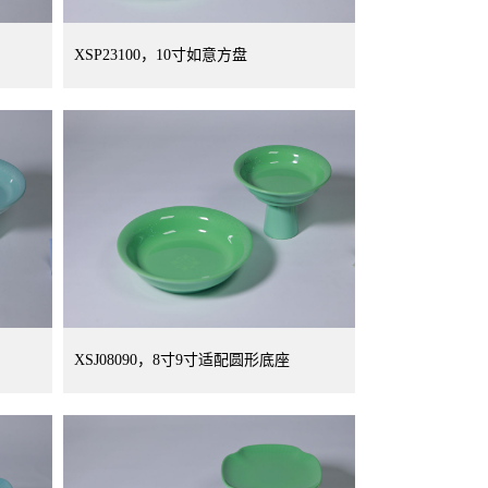
XSP23100，10寸如意方盘
XSJ08090，8寸9寸适配圆形底座