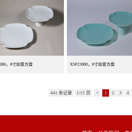
3080，8寸如意方盘
XSP23080，8寸如意方盘
441 条记录
1/15 页
<
1
2
3
4