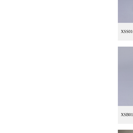
XSS0
XSB0